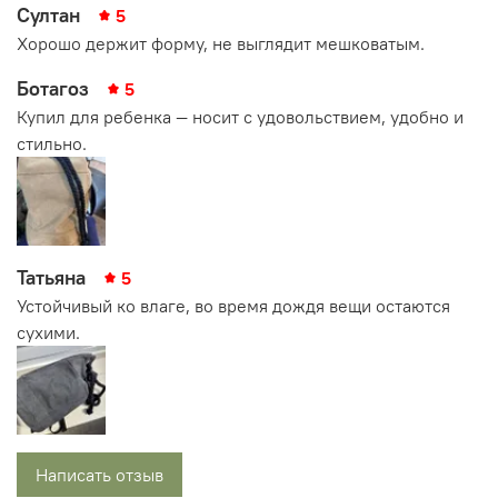
Султан
5
Универсальность: Различные методы крепления спинки
Хорошо держит форму, не выглядит мешковатым.
отвечают вашим потребностям. Можно свободно
заменять и переносить, подстраиваясь под ваш стиль
Ботагоз
5
использования.
Купил для ребенка — носит с удовольствием, удобно и
Размер: 22 x 22 x 32 см (Д x Ш x В).
стильно.
Идеально подходит для:
Спорта
Прогулок
Путешествий
Татьяна
5
Повседневного использования
Устойчивый ко влаге, во время дождя вещи остаются
сухими.
Эта легкая и удобная спортивная сумка сочетает в себе
функциональность, стиль и практичность, обеспечивая
комфорт и универсальность в любой ситуации.
Написать отзыв